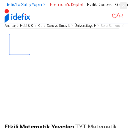
idefix’te Satış Yapın
Premium'u Keşfet
Evlilik Destek
Gamer
Ana sayfa
Hobi & Kültür
Kitap
Ders ve Sınav Kitapları
Üniversiteye Hazırlık
Soru Bankası Kitap
Etkili Matematik Yayınları
TYT Matematik