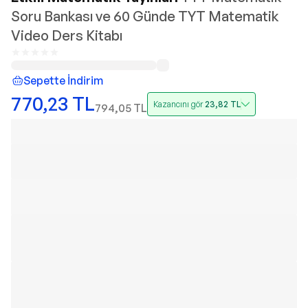
Soru Bankası ve 60 Günde TYT Matematik
Video Ders Kitabı
Sepette İndirim
770,23
TL
Kazancını gör
23,82
TL
794,05
TL