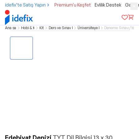
idefix’te Satış Yapın
Premium'u Keşfet
Evlilik Destek
Gamer
Ana sayfa
Hobi & Kültür
Kitap
Ders ve Sınav Kitapları
Üniversiteye Hazırlık
Deneme Sınavı/Yapra
Edebiyat Denizi
TYT Dil Bilgisi 13 x 30