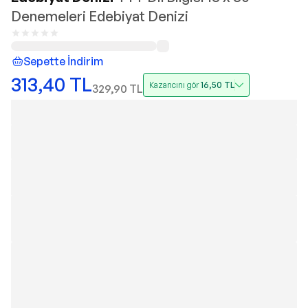
Denemeleri Edebiyat Denizi
Sepette İndirim
313,40
TL
Kazancını gör
16,50
TL
329,90
TL