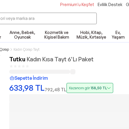
Premium'u Keşfet
Evlilik Destek
G
Anne, Bebek,
Kozmetik ve
Hobi, Kitap,
Ev,
r
Oyuncak
Kişisel Bakım
Müzik, Kırtasiye
Yaşam
 Çorap
Kadın Çorap Tayt
Tutku
Kadın Kısa Tayt 6'Lı Paket
Sepette İndirim
633,98
TL
Kazancını gör
158,50
TL
792,48
TL