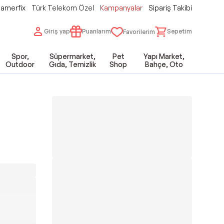
amerfix
Türk Telekom Özel
Kampanyalar
Sipariş Takibi
Giriş yap
Puanlarım
Sepetim
Favorilerim
Spor,
Süpermarket,
Pet
Yapı Market,
Outdoor
Gıda, Temizlik
Shop
Bahçe, Oto