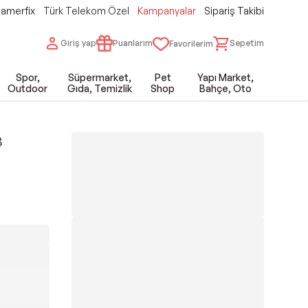
amerfix
Türk Telekom Özel
Kampanyalar
Sipariş Takibi
Giriş yap
Puanlarım
Sepetim
Favorilerim
Spor,
Süpermarket,
Pet
Yapı Market,
Outdoor
Gıda, Temizlik
Shop
Bahçe, Oto
3