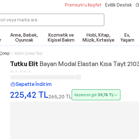
Premium'u Keşfet
Evlilik Destek
G
Anne, Bebek,
Kozmetik ve
Hobi, Kitap,
Ev,
r
Oyuncak
Kişisel Bakım
Müzik, Kırtasiye
Yaşam
 Çorap
Kadın Çorap Tayt
Tutku Elit
Bayan Modal Elastan Kısa Tayt 210
Sepette İndirim
225,42
TL
Kazancını gör
39,78
TL
265,20
TL