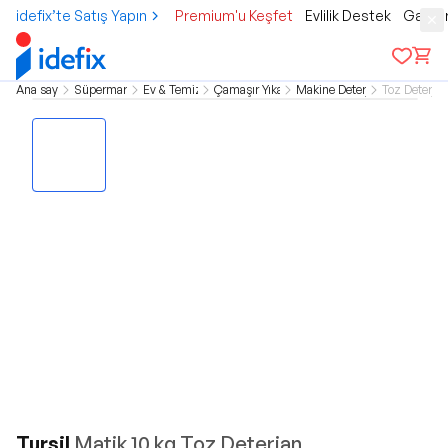
idefix’te Satış Yapın
Premium'u Keşfet
Evlilik Destek
Gamer
Ana sayfa
Süpermarket
Ev & Temizlik
Çamaşır Yıkama
Makine Deterjanı
Toz Deterjan
Tursil
Matik 10 kg Toz Deterjan