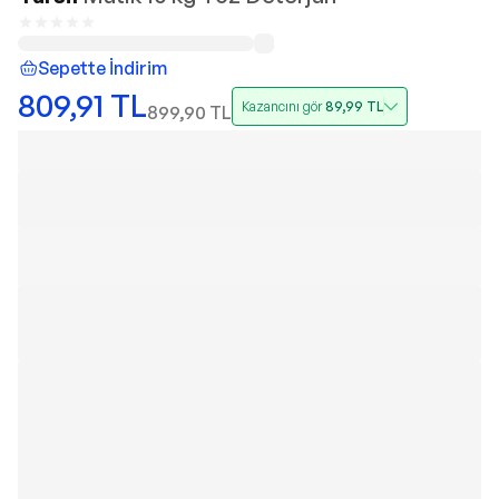
Sepette İndirim
809,91
TL
Kazancını gör
89,99
TL
899,90
TL