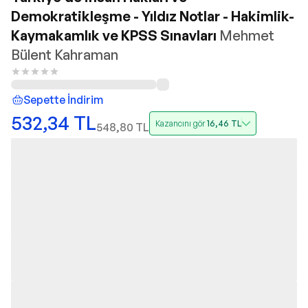
Demokratikleşme - Yıldız Notlar - Hakimlik-
Kaymakamlık ve KPSS Sınavları
Mehmet
Bülent Kahraman
Sepette İndirim
532,34
TL
Kazancını gör
16,46
TL
548,80
TL