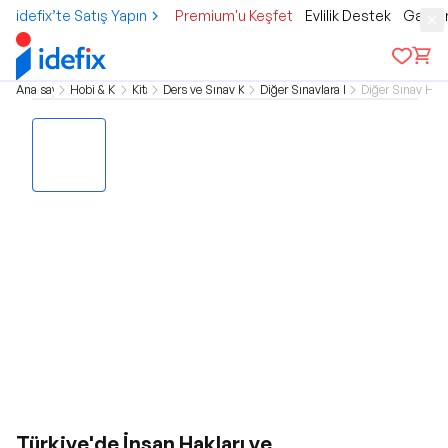
idefix’te Satış Yapın
Premium'u Keşfet
Evlilik Destek
Gamer
Ana sayfa
Hobi & Kültür
Kitap
Ders ve Sınav Kitapları
Diğer Sınavlara Hazırlık
Diğer Sınav Hazı
Türkiye'de İnsan Hakları ve