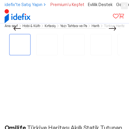
idefix’te Satış Yapın
Premium'u Keşfet
Evlilik Destek
Gamer
Ana sayfa
Hobi & Kültür
Kırtasiye
Yazı Tahtası ve Pano
Harita
Türkiye Haritası
Omilife
Türkiye Haritası Akıllı Statik Tutunan