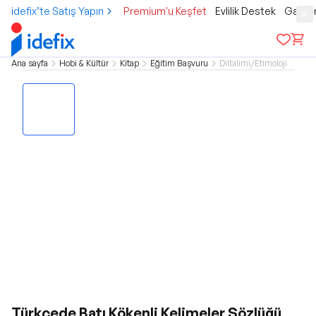
idefix’te Satış Yapın
Premium'u Keşfet
Evlilik Destek
Gamer
Ana sayfa
Hobi & Kültür
Kitap
Eğitim Başvuru
Dilbilimi/Etimoloji
Türkçede Batı Kökenli Kelimeler Sözlüğü