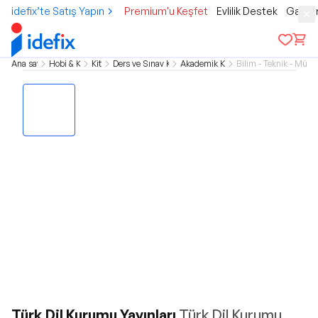
idefix’te Satış Yapın
Premium'u Keşfet
Evlilik Destek
Gamer
Ana sayfa
Hobi & Kültür
Kitap
Ders ve Sınav Kitapları
Akademik Kitaplar
Bilim - Teknik - Mühe
Türk Dil Kurumu Yayınları
Türk Dil Kurumu