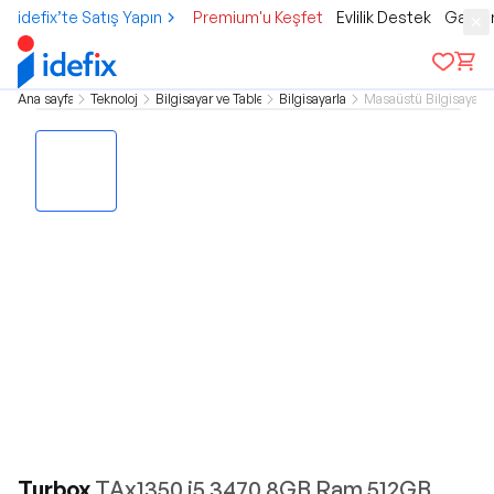
idefix’te Satış Yapın
Premium'u Keşfet
Evlilik Destek
Gamer
Ana sayfa
Teknoloji
Bilgisayar ve Tablet
Bilgisayarlar
Masaüstü Bilgisayar
Turbox
TAx1350 i5 3470 8GB Ram 512GB