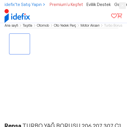
idefix’te Satış Yapın
Premium'u Keşfet
Evlilik Destek
Gamer
Ana sayfa
Taşıtlar
Otomobil
Oto Yedek Parça
Motor Aksamı
Turbo Borusu
Rensa
TURBO YAĞ BORUSU 206 207 307 C1