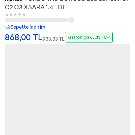
C2 C3 XSARA 1.4HDI
Sepette İndirim
868,00
TL
Kazancını gör
65,33
TL
933,33
TL