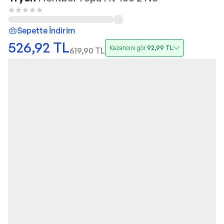
Sepette İndirim
526,92
TL
Kazancını gör
92,99
TL
619,90
TL