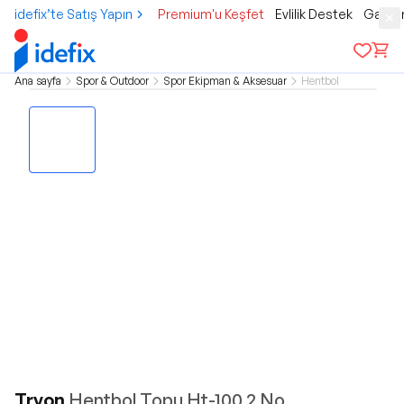
idefix’te Satış Yapın
Premium'u Keşfet
Evlilik Destek
Gamer
Ana sayfa
Spor & Outdoor
Spor Ekipman & Aksesuar
Hentbol
Tryon
Hentbol Topu Ht-100 2 No