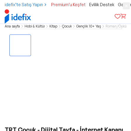
idefix’te Satış Yapın
Premium'u Keşfet
Evlilik Destek
Gamer
Ana sayfa
Hobi & Kültür
Kitap
Çocuk
Gençlik 10+ Yaş
Roman/Öykü
TRT Çocuk - Dijital Tayfa - İnternet Kapanı