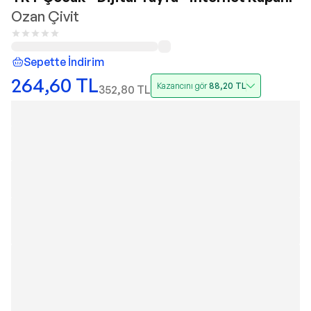
Ozan Çivit
Sepette İndirim
264,60
TL
Kazancını gör
88,20
TL
352,80
TL