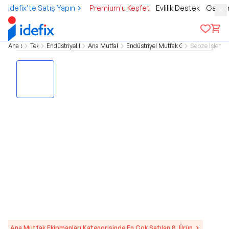
idefix’te Satış Yapın
Premium'u Keşfet
Evlilik Destek
Gamer
Ana sayfa
Teknoloji
Endüstriyel Mutfak Grubu
Ana Mutfak Ekipmanları
Endüstriyel Mutfak Gıda İşleme Makin
Sebze İşleme 
Ana Mutfak Ekipmanları Kategorisinde En Çok Satılan 8. Ürün