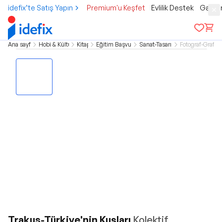
idefix’te Satış Yapın
Premium'u Keşfet
Evlilik Destek
Gamer
Ana sayfa
Hobi & Kültür
Kitap
Eğitim Başvuru
Sanat-Tasarım
Fotograf-Grafik
Trakus-Türkiye'nin Kuşları
Kolektif