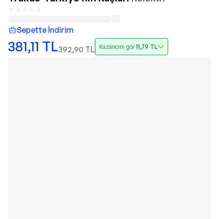
Sepette İndirim
381,11
TL
Kazancını gör
11,79
TL
392,90
TL