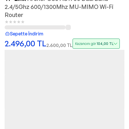
2.4/5Ghz 600/1300Mhz MU-MIMO Wi-Fi
Router
Sepette İndirim
2.496,00
TL
Kazancını gör
104,00
TL
2.600,00
TL