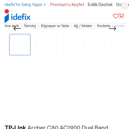
idefix’te Satış Yapın
Premium'u Keşfet
Evlilik Destek
Gamer
Ana sayfa
Teknoloji
Bilgisayar ve Tablet
Ağ / Modem
Routerlar
Router
TP-Link
Archer C80 AC1900 Dual Band