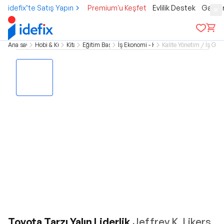
idefix’te Satış Yapın
Premium'u Keşfet
Evlilik Destek
Gamer
Ana sayfa
Hobi & Kültür
Kitap
Eğitim Başvuru
İş Ekonomi - Hukuk
Kalite Yönetim / İş Geli
Toyota Tarzı Yalın Liderlik
Jeffrey K. Likers