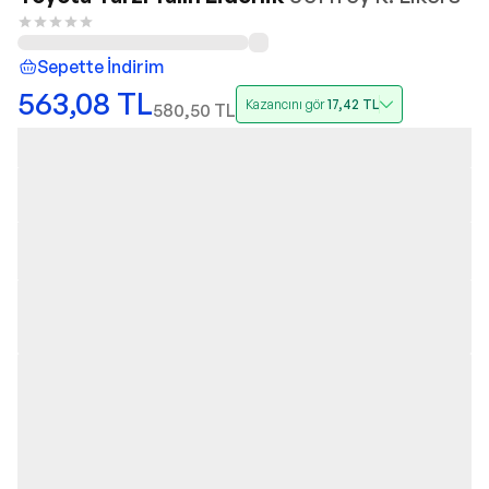
Sepette İndirim
563,08
TL
Kazancını gör
17,42
TL
580,50
TL