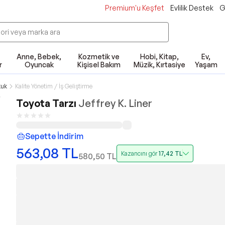
Premium'u Keşfet
Evlilik Destek
G
Anne, Bebek,
Kozmetik ve
Hobi, Kitap,
Ev,
r
Oyuncak
Kişisel Bakım
Müzik, Kırtasiye
Yaşam
kuk
Kalite Yönetim / İş Geliştirme
Toyota Tarzı
Jeffrey K. Liner
Sepette İndirim
563,08
TL
Kazancını gör
17,42
TL
580,50
TL