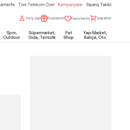
amerfix
Türk Telekom Özel
Kampanyalar
Sipariş Takibi
Giriş yap
Puanlarım
Sepetim
Favorilerim
Spor,
Süpermarket,
Pet
Yapı Market,
Outdoor
Gıda, Temizlik
Shop
Bahçe, Oto