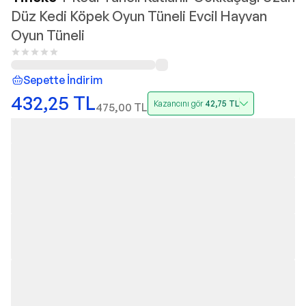
Düz Kedi Köpek Oyun Tüneli Evcil Hayvan
Oyun Tüneli
Sepette İndirim
432,25
TL
Kazancını gör
42,75
TL
475,00
TL