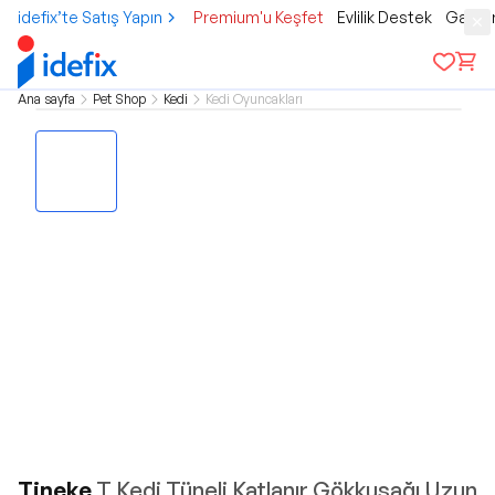
idefix’te Satış Yapın
Premium'u Keşfet
Evlilik Destek
Gamer
Ana sayfa
Pet Shop
Kedi
Kedi Oyuncakları
Tineke
T Kedi Tüneli Katlanır Gökkuşağı Uzun