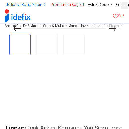
idefix’te Satış Yapın
Premium'u Keşfet
Evlilik Destek
Gamer
Ana sayfa
Ev & Yaşam
Sofra & Mutfak
Yemek Hazırlama
Mutfak Ekipmanları
Tineke
Ocak Arkası Koruyucu Yağ Sıçratmaz