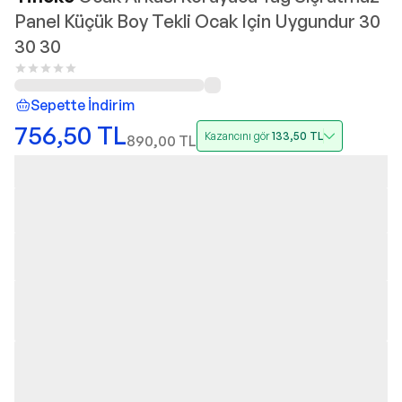
Panel Küçük Boy Tekli Ocak Için Uygundur 30
30 30
Sepette İndirim
756,50
TL
Kazancını gör
133,50
TL
890,00
TL