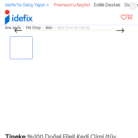
idefix’te Satış Yapın
Premium'u Keşfet
Evlilik Destek
Gamer
Ana sayfa
Pet Shop
Kedi
Kedi Çimi ve Catnip
Tineke
%100 Doğal Fileli Kedi Çimi (tüy