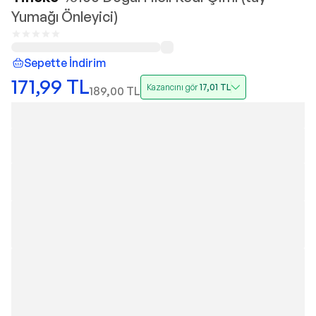
Yumağı Önleyici)
Sepette İndirim
171,99
TL
Kazancını gör
17,01
TL
189,00
TL