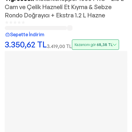
Cam ve Çelik Hazneli Et Kıyma & Sebze
Rondo Doğrayıcı + Ekstra 1.2 L Hazne
Sepette İndirim
3.350,62
TL
Kazancını gör
68,38
TL
3.419,00
TL