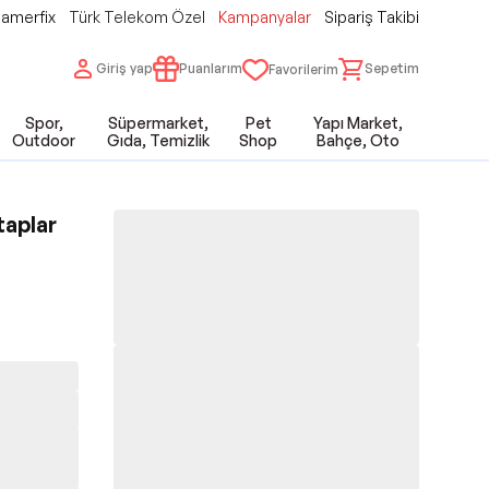
amerfix
Türk Telekom Özel
Kampanyalar
Sipariş Takibi
Giriş yap
Puanlarım
Sepetim
Favorilerim
Spor,
Süpermarket,
Pet
Yapı Market,
Outdoor
Gıda, Temizlik
Shop
Bahçe, Oto
taplar