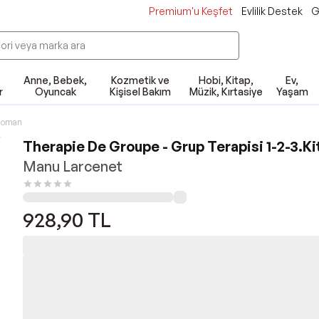
Premium'u Keşfet
Evlilik Destek
G
Anne, Bebek,
Kozmetik ve
Hobi, Kitap,
Ev,
r
Oyuncak
Kişisel Bakım
Müzik, Kırtasiye
Yaşam
Roman
Therapie De Groupe - Grup Terapisi 1-2-3.Ki
Manu Larcenet
928,90
TL