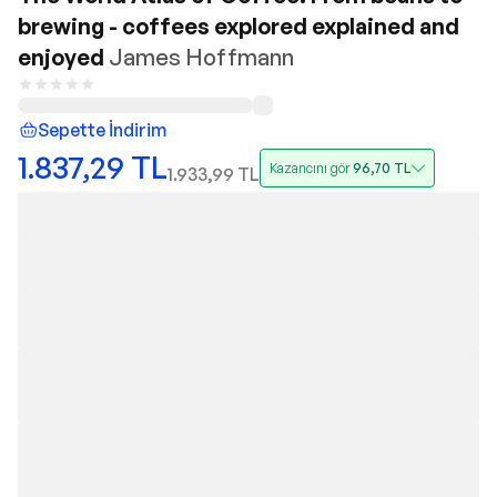
brewing - coffees explored explained and
enjoyed
James Hoffmann
Sepette İndirim
1.837,29
TL
Kazancını gör
96,70
TL
1.933,99
TL