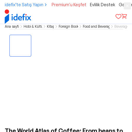
idefix’te Satış Yapın
Premium'u Keşfet
Evlilik Destek
Gamer
Ana sayfa
Hobi & Kültür
Kitap
Foreign Books
Food and Beverage
Beverage
The World Atlas of Coffee: From beans to