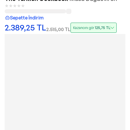
Sepette İndirim
2.389,25
TL
Kazancını gör
125,75
TL
2.515,00
TL