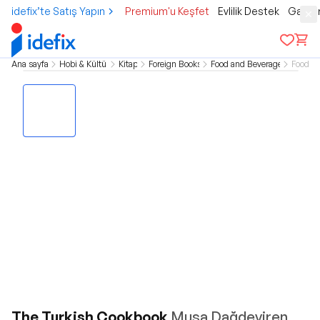
idefix’te Satış Yapın
Premium'u Keşfet
Evlilik Destek
Gamer
Ana sayfa
Hobi & Kültür
Kitap
Foreign Books
Food and Beverage
Food
The Turkish Cookbook
Musa Dağdeviren