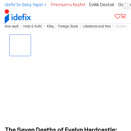
idefix’te Satış Yapın
Premium'u Keşfet
Evlilik Destek
Gamer
Ana sayfa
Hobi & Kültür
Kitap
Foreign Books
Literature and Novel
Fantasy
The Seven Deaths of Evelyn Hardcastle: