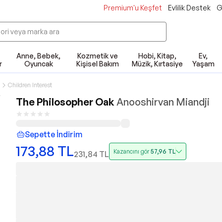
Premium'u Keşfet
Evlilik Destek
G
Anne, Bebek,
Kozmetik ve
Hobi, Kitap,
Ev,
r
Oyuncak
Kişisel Bakım
Müzik, Kırtasiye
Yaşam
Children Interest
The Philosopher Oak
Anooshirvan Miandji
Sepette İndirim
173,88
TL
Kazancını gör
57,96
TL
231,84
TL