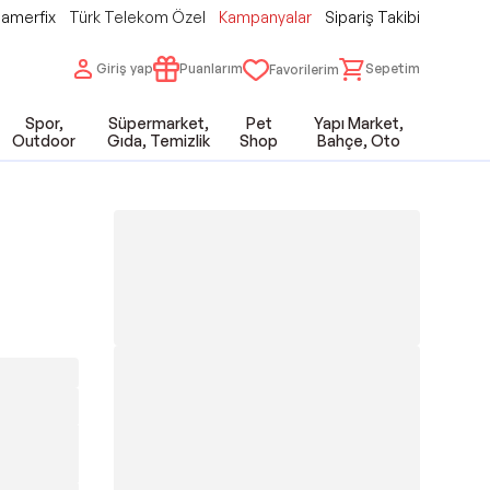
amerfix
Türk Telekom Özel
Kampanyalar
Sipariş Takibi
Giriş yap
Puanlarım
Sepetim
Favorilerim
Spor,
Süpermarket,
Pet
Yapı Market,
Outdoor
Gıda, Temizlik
Shop
Bahçe, Oto