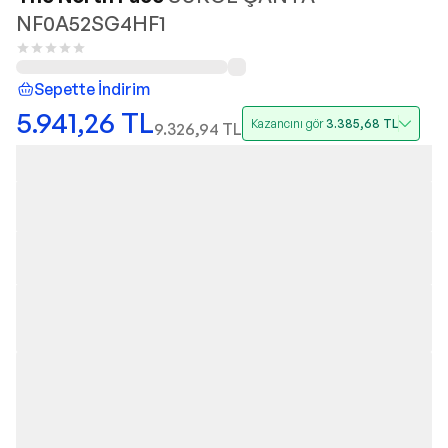
NF0A52SG4HF1
Sepette İndirim
5.941,26
TL
Kazancını gör
3.385,68
TL
9.326,94
TL