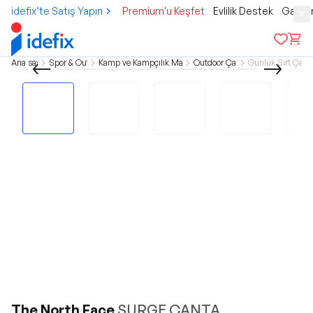
idefix’te Satış Yapın
Premium'u Keşfet
Evlilik Destek
Gamer
Ana sayfa
Spor & Outdoor
Kamp ve Kampçılık Malzemeleri
Outdoor Çantalar
Günlük Sırt Çanta
The North Face
SURGE ÇANTA