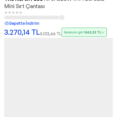
Mini Sırt Çantası
Sepette İndirim
3.270,14
TL
Kazancını gör
1.863,52
TL
5.133,66
TL