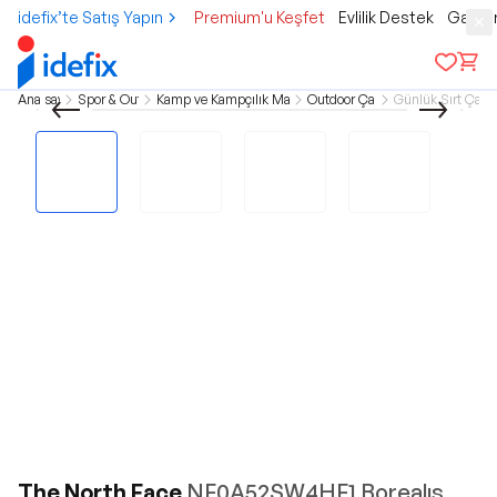
idefix’te Satış Yapın
Premium'u Keşfet
Evlilik Destek
Gamer
Ana sayfa
Spor & Outdoor
Kamp ve Kampçılık Malzemeleri
Outdoor Çantalar
Günlük Sırt Çanta
The North Face
NF0A52SW4HF1 Borealıs