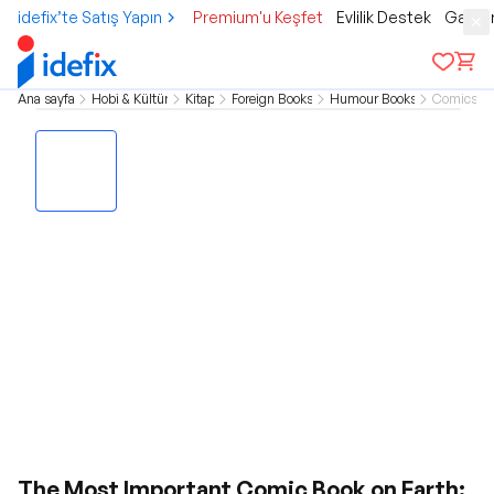
idefix’te Satış Yapın
Premium'u Keşfet
Evlilik Destek
Gamer
Ana sayfa
Hobi & Kültür
Kitap
Foreign Books
Humour Books
Comics
The Most Important Comic Book on Earth: