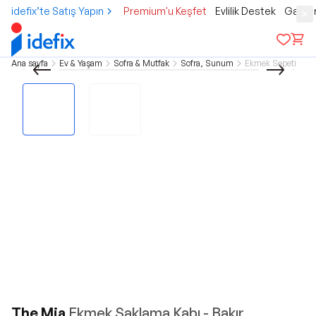
idefix’te Satış Yapın
Premium'u Keşfet
Evlilik Destek
Gamer
Ana sayfa
Ev & Yaşam
Sofra & Mutfak
Sofra, Sunum
Ekmek Sepeti
The Mia
Ekmek Saklama Kabı - Bakır