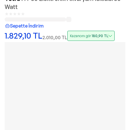
Watt
Sepette İndirim
1.829,10
TL
Kazancını gör
180,90
TL
2.010,00
TL