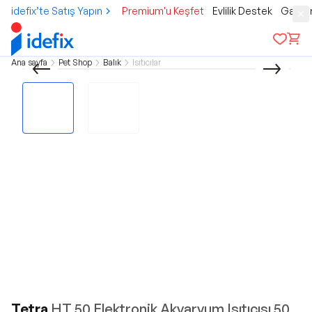
idefix’te Satış Yapın
Premium'u Keşfet
Evlilik Destek
Gamer
Ana sayfa
Pet Shop
Balık
Isıtıcılar
Tetra
HT 50 Elektronik Akvaryum Isıtıcısı 50