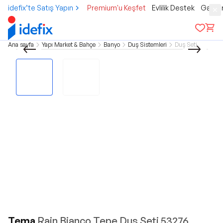
idefix’te Satış Yapın
Premium'u Keşfet
Evlilik Destek
Gamer
Ana sayfa
Yapı Market & Bahçe
Banyo
Duş Sistemleri
Duş Seti
Tema
Rain Bianco Tepe Duş Seti 53276