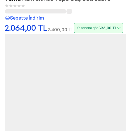
Sepette İndirim
2.064,00
TL
Kazancını gör
336,00
TL
2.400,00
TL