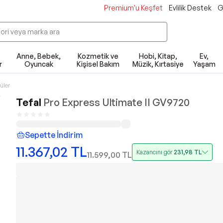
Premium'u Keşfet
Evlilik Destek
G
Anne, Bebek,
Kozmetik ve
Hobi, Kitap,
Ev,
r
Oyuncak
Kişisel Bakım
Müzik, Kırtasiye
Yaşam
üler
Tefal
Pro Express Ultimate II GV9720
Sepette İndirim
11.367,02
TL
Kazancını gör
231,98
TL
11.599,00
TL