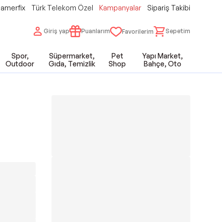
amerfix
Türk Telekom Özel
Kampanyalar
Sipariş Takibi
Giriş yap
Puanlarım
Sepetim
Favorilerim
Spor,
Süpermarket,
Pet
Yapı Market,
Outdoor
Gıda, Temizlik
Shop
Bahçe, Oto