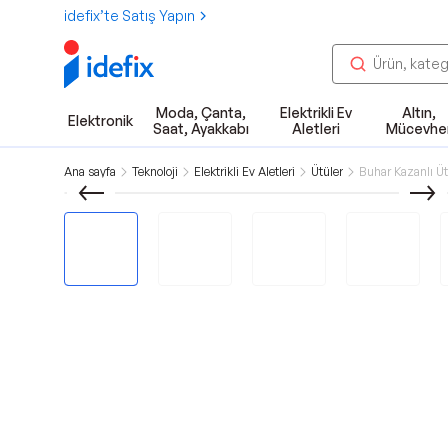
idefix’te Satış Yapın
Moda, Çanta,
Elektrikli Ev
Altın,
Elektronik
Saat, Ayakkabı
Aletleri
Mücevhe
Ana sayfa
Teknoloji
Elektrikli Ev Aletleri
Ütüler
Buhar Kazanlı Üt