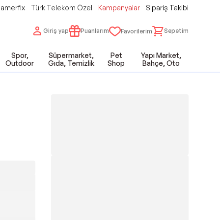
amerfix
Türk Telekom Özel
Kampanyalar
Sipariş Takibi
Giriş yap
Puanlarım
Sepetim
Favorilerim
Spor,
Süpermarket,
Pet
Yapı Market,
Outdoor
Gıda, Temizlik
Shop
Bahçe, Oto