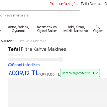
Premium'u Keşfet
Evlilik Destek
G
Anne, Bebek,
Kozmetik ve
Hobi, Kitap,
Ev,
r
Oyuncak
Kişisel Bakım
Müzik, Kırtasiye
Yaşam
 Makineleri
Filtre Kahve Makineleri
Tefal
Filtre Kahve Makinesi
Sepette İndirim
7.039,12
TL
Kazancını gör
959,88
TL
7.999,00
TL