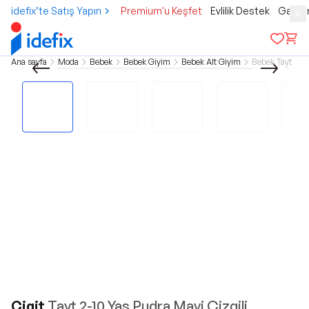
idefix’te Satış Yapın
Premium'u Keşfet
Evlilik Destek
Gamer
Ana sayfa
Moda
Bebek
Bebek Giyim
Bebek Alt Giyim
Bebek Tayt
Cigit
Tayt 2-10 Yaş Pudra Mavi Çizgili