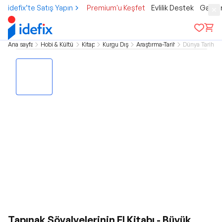
idefix’te Satış Yapın
Premium'u Keşfet
Evlilik Destek
Gamer
Ana sayfa
Hobi & Kültür
Kitap
Kurgu Dışı
Araştırma-Tarih
Dünya Tarihi
Tapınak Şövalyelerinin El Kitabı - Büyük