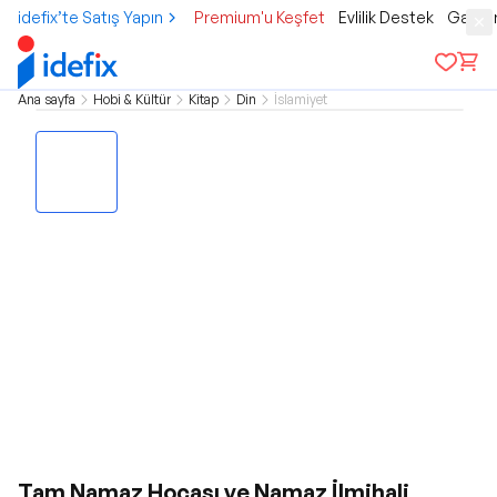
idefix’te Satış Yapın
Premium'u Keşfet
Evlilik Destek
Gamer
Ana sayfa
Hobi & Kültür
Kitap
Din
İslamiyet
Tam Namaz Hocası ve Namaz İlmihali