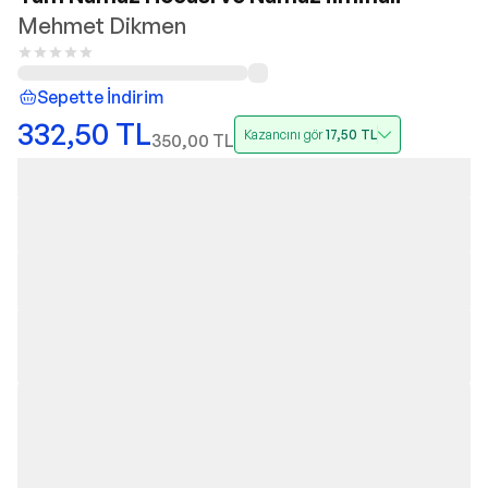
Mehmet Dikmen
Sepette İndirim
332,50
TL
Kazancını gör
17,50
TL
350,00
TL