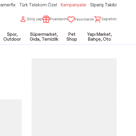
amerfix
Türk Telekom Özel
Kampanyalar
Sipariş Takibi
Giriş yap
Puanlarım
Sepetim
Favorilerim
Spor,
Süpermarket,
Pet
Yapı Market,
Outdoor
Gıda, Temizlik
Shop
Bahçe, Oto