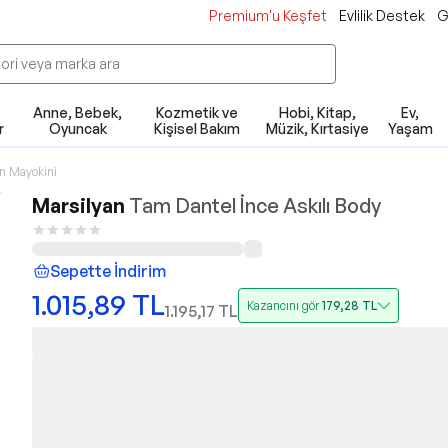
Premium'u Keşfet
Evlilik Destek
G
Anne, Bebek,
Kozmetik ve
Hobi, Kitap,
Ev,
r
Oyuncak
Kişisel Bakım
Müzik, Kırtasiye
Yaşam
n Mayokini
Marsilyan
Tam Dantel İnce Askılı Body
Sepette İndirim
1.015,89
TL
Kazancını gör
179,28
TL
1.195,17
TL