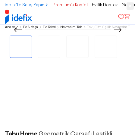
idefix’te Satış Yapın
Premium'u Keşfet
Evlilik Destek
Gamer
Ana sayfa
Ev & Yaşam
Ev Tekstili
Nevresim Takımı
Tek, Çift Kişilik Nevresim Tak
Tabu Home
Geometrik Çarşafı Lastikli