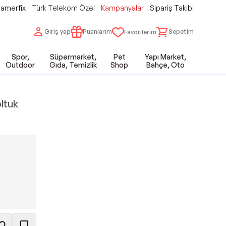
amerfix
Türk Telekom Özel
Kampanyalar
Sipariş Takibi
Giriş yap
Puanlarım
Sepetim
Favorilerim
Spor,
Süpermarket,
Pet
Yapı Market,
Outdoor
Gıda, Temizlik
Shop
Bahçe, Oto
ltuk