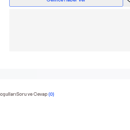
Koşulları
Soru ve Cevap
(
0
)