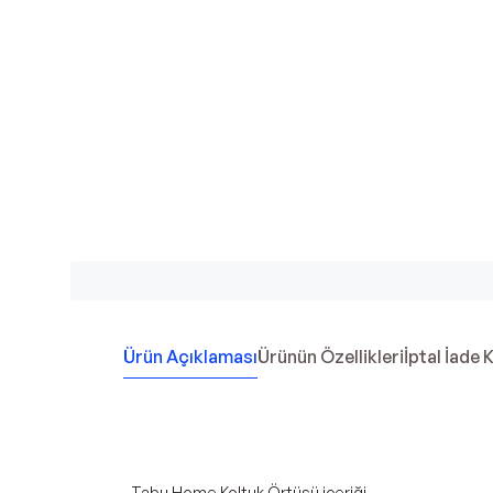
Ürün Açıklaması
Ürünün Özellikleri
İptal İade 
· Tabu Home Koltuk Örtüsü içeriği