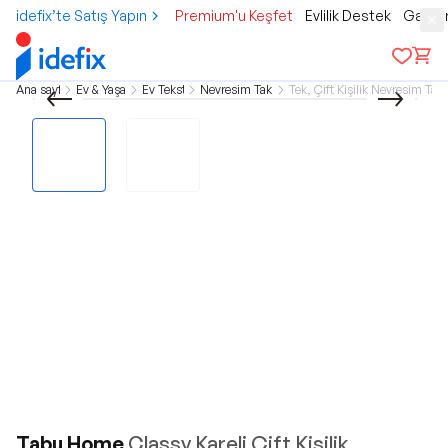
idefix’te Satış Yapın
Premium'u Keşfet
Evlilik Destek
Gamer
Ana sayfa
Ev & Yaşam
Ev Tekstili
Nevresim Takımı
Tek, Çift Kişilik Nevresim Tak
Tabu Home
Classy Kareli Çift Kişilik