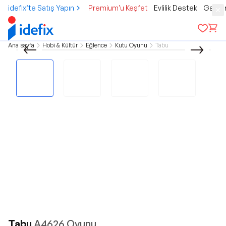
idefix’te Satış Yapın
Premium'u Keşfet
Evlilik Destek
Gamer
Ana sayfa
Hobi & Kültür
Eğlence
Kutu Oyunu
Tabu
Tabu
A4626 Oyunu