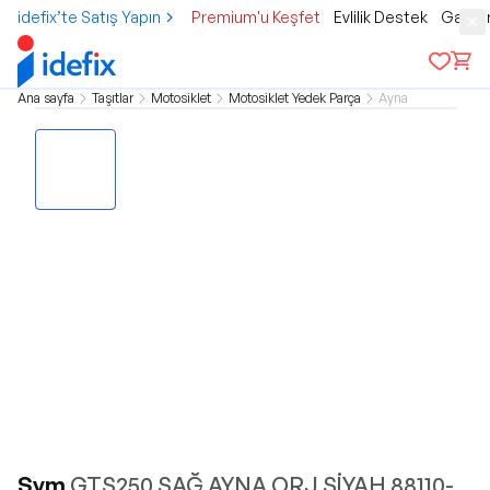
idefix’te Satış Yapın
Premium'u Keşfet
Evlilik Destek
Gamer
Ana sayfa
Taşıtlar
Motosiklet
Motosiklet Yedek Parça
Ayna
Sym
GTS250 SAĞ AYNA ORJ SİYAH 88110-