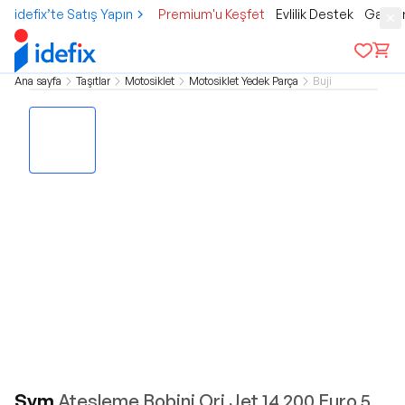
idefix’te Satış Yapın
Premium'u Keşfet
Evlilik Destek
Gamer
Ana sayfa
Taşıtlar
Motosiklet
Motosiklet Yedek Parça
Buji
Sym
Ateşleme Bobini Orj Jet 14 200 Euro 5