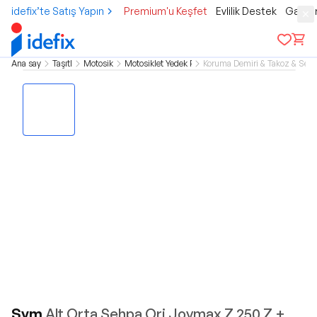
idefix’te Satış Yapın
Premium'u Keşfet
Evlilik Destek
Gamer
Ana sayfa
Taşıtlar
Motosiklet
Motosiklet Yedek Parça
Koruma Demiri & Takoz & Sehp
Sym
Alt Orta Sehpa Orj Joymax Z 250 Z +