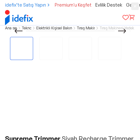
idefix’te Satış Yapın
Premium'u Keşfet
Evlilik Destek
Gamer
Ana sayfa
Teknoloji
Elektrikli Kişisel Bakım Aletleri
Tıraş Makineleri
Tıraş Makinesi Yedek Par
Supreme Trimmer
Siyah Recharge Trimmer