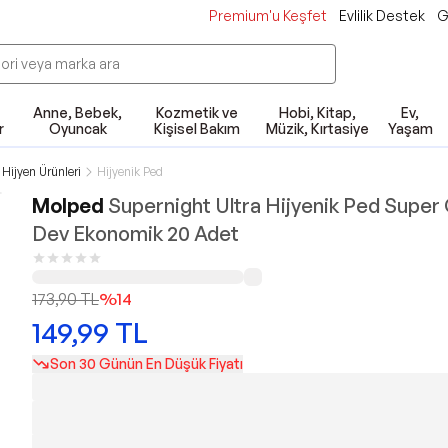
Premium'u Keşfet
Evlilik Destek
G
Anne, Bebek,
Kozmetik ve
Hobi, Kitap,
Ev,
r
Oyuncak
Kişisel Bakım
Müzik, Kırtasiye
Yaşam
 Hijyen Ürünleri
Hijyenik Ped
Molped
Supernight Ultra Hijyenik Ped Super
Dev Ekonomik 20 Adet
173,90
TL
%
14
149,99
TL
Son 30 Günün En Düşük Fiyatı