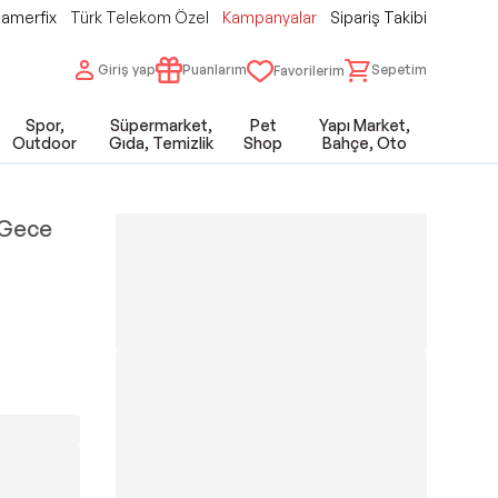
amerfix
Türk Telekom Özel
Kampanyalar
Sipariş Takibi
Giriş yap
Puanlarım
Sepetim
Favorilerim
Spor,
Süpermarket,
Pet
Yapı Market,
Outdoor
Gıda, Temizlik
Shop
Bahçe, Oto
 Gece