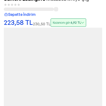
Sepette İndirim
223,58
TL
Kazancını gör
6,92
TL
230,50
TL