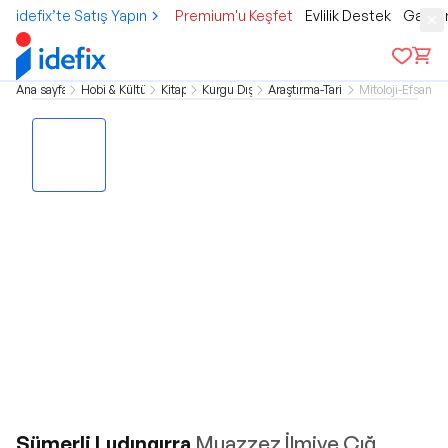
idefix’te Satış Yapın
Premium'u Keşfet
Evlilik Destek
Gamer
Ana sayfa
Hobi & Kültür
Kitap
Kurgu Dışı
Araştırma-Tarih
Mitoloji-Efsane
Sümerli Ludıngırra
Muazzez İlmiye Çığ