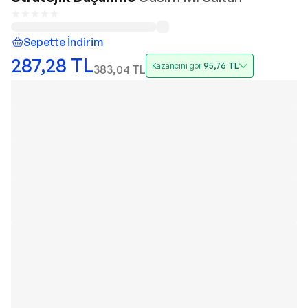
Sepette İndirim
287,28
TL
Kazancını gör
95,76
TL
383,04
TL