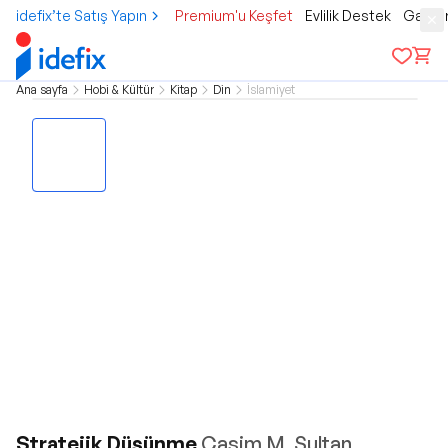
idefix’te Satış Yapın
Premium'u Keşfet
Evlilik Destek
Gamer
Ana sayfa
Hobi & Kültür
Kitap
Din
İslamiyet
Stratejik Düşünme
Casim M. Sultan